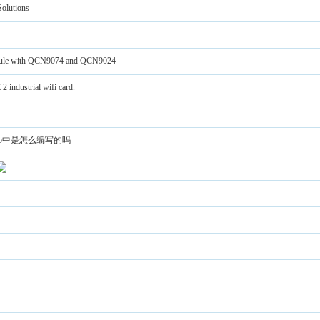
olutions
odule with QCN9074 and QCN9024
dustrial wifi card.
udio中是怎么编写的吗