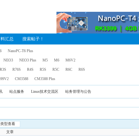
资料汇总
搜索帖子！
6
NanoPC-T6 Plus
NEO3
NEO3 Plus
M5
M6
M6V2
R3S
R76S
R4S
R5S
R5C
R6C
R6S
99V2
CM3588
CM3588 Plus
讯
站点服务
Linux技术交流区
站务管理与公告
按类型查看
文章