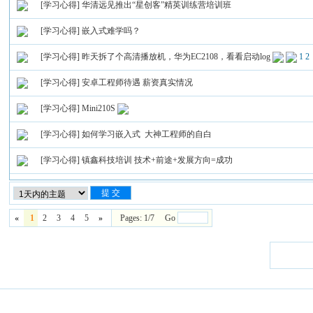
[学习心得]
华清远见推出“星创客”精英训练营培训班
[学习心得]
嵌入式难学吗？
[学习心得]
昨天拆了个高清播放机，华为EC2108，看看启动log
1
2
[学习心得]
安卓工程师待遇 薪资真实情况
[学习心得]
Mini210S
[学习心得]
如何学习嵌入式 大神工程师的自白
[学习心得]
镇鑫科技培训 技术+前途+发展方向=成功
«
1
2
3
4
5
»
Pages: 1/7 Go