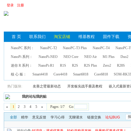
登录
注册
首 页
联系我们
淘宝店铺
维基教程
固件下载
NanoPC 系列：
NanoPC-T2
NanoPC-T3 Plus
NanoPC-T4
NanoPC-T
NanoPi 系列：
NanoPi-NEO
NEO Core
NEO Air
M1 Plus
Duo2
迷你 R 系列：
NanoPi-R1
R1S
R2S
R2S Plus
Zero2
R28S
核 心 板：
Smart4418
Core4418
Smart6818
Core6818
SOM-RK33
热门版块:
友善之臂最新动态
开发板实战手册及教程
嵌入式最新资
我的论坛我的贴
«
1
2
3
4
5
»
Pages: 1/7 Go
全部
精华
意见反馈
学习心得
无聊灌水
链接交换
论坛BUG
论坛公告:
好消息：满减优惠券，轻松选购开发板，批量购买更多优惠！