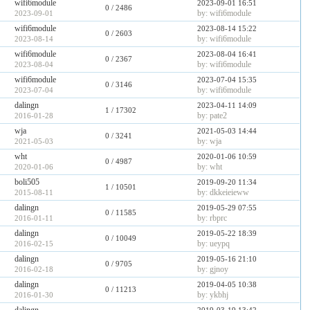
wifi6module
2023-09-01 16:51
0
/ 2486
by: wifi6module
2023-09-01
wifi6module
2023-08-14 15:22
0
/ 2603
by: wifi6module
2023-08-14
wifi6module
2023-08-04 16:41
0
/ 2367
by: wifi6module
2023-08-04
wifi6module
2023-07-04 15:35
0
/ 3146
by: wifi6module
2023-07-04
dalingn
2023-04-11 14:09
1
/ 17302
by: pate2
2016-01-28
wja
2021-05-03 14:44
0
/ 3241
by: wja
2021-05-03
wht
2020-01-06 10:59
0
/ 4987
by: wht
2020-01-06
boli505
2019-09-20 11:34
1
/ 10501
by: dkkeieieww
2015-08-11
dalingn
2019-05-29 07:55
0
/ 11585
by: rbprc
2016-01-11
dalingn
2019-05-22 18:39
0
/ 10049
by: ueypq
2016-02-15
dalingn
2019-05-16 21:10
0
/ 9705
by: gjnoy
2016-02-18
dalingn
2019-04-05 10:38
0
/ 11213
by: ykbhj
2016-01-30