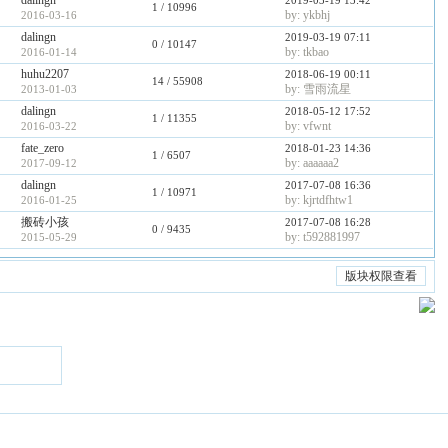
dalingn
2019-03-19 13:42
1
/ 10996
by: ykbhj
2016-03-16
dalingn
2019-03-19 07:11
0
/ 10147
by: tkbao
2016-01-14
huhu2207
2018-06-19 00:11
14
/ 55908
by: 雪雨流星
2013-01-03
dalingn
2018-05-12 17:52
1
/ 11355
by: vfwnt
2016-03-22
fate_zero
2018-01-23 14:36
1
/ 6507
by: aaaaaa2
2017-09-12
dalingn
2017-07-08 16:36
1
/ 10971
by: kjrtdfhtw1
2016-01-25
搬砖小孩
2017-07-08 16:28
0
/ 9435
by: t592881997
2015-05-29
版块权限查看