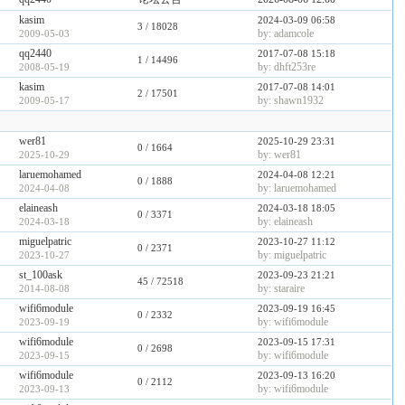
kasim
2024-03-09 06:58
3
/ 18028
by: adamcole
2009-05-03
qq2440
2017-07-08 15:18
1
/ 14496
by: dhft253re
2008-05-19
kasim
2017-07-08 14:01
2
/ 17501
by: shawn1932
2009-05-17
wer81
2025-10-29 23:31
0
/ 1664
by: wer81
2025-10-29
laruemohamed
2024-04-08 12:21
0
/ 1888
by: laruemohamed
2024-04-08
elaineash
2024-03-18 18:05
0
/ 3371
by: elaineash
2024-03-18
miguelpatric
2023-10-27 11:12
0
/ 2371
by: miguelpatric
2023-10-27
st_100ask
2023-09-23 21:21
45
/ 72518
by: staraire
2014-08-08
wifi6module
2023-09-19 16:45
0
/ 2332
by: wifi6module
2023-09-19
wifi6module
2023-09-15 17:31
0
/ 2698
by: wifi6module
2023-09-15
wifi6module
2023-09-13 16:20
0
/ 2112
by: wifi6module
2023-09-13