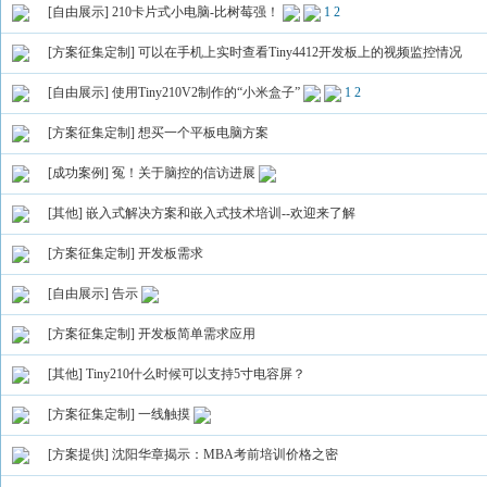
[自由展示]
210卡片式小电脑-比树莓强！
1
2
[方案征集定制]
可以在手机上实时查看Tiny4412开发板上的视频监控情况
[自由展示]
使用Tiny210V2制作的“小米盒子”
1
2
[方案征集定制]
想买一个平板电脑方案
[成功案例]
冤！关于脑控的信访进展
[其他]
嵌入式解决方案和嵌入式技术培训--欢迎来了解
[方案征集定制]
开发板需求
[自由展示]
告示
[方案征集定制]
开发板简单需求应用
[其他]
Tiny210什么时候可以支持5寸电容屏？
[方案征集定制]
一线触摸
[方案提供]
沈阳华章揭示：MBA考前培训价格之密