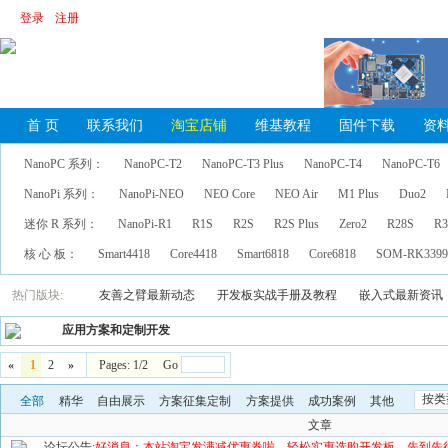
登录
注册
首 页
联系我们
淘宝店铺
维基教程
固件下载
资
NanoPC 系列：
NanoPC-T2
NanoPC-T3 Plus
NanoPC-T4
NanoPC-T6
NanoPi 系列：
NanoPi-NEO
NEO Core
NEO Air
M1 Plus
Duo2
迷你 R 系列：
NanoPi-R1
R1S
R2S
R2S Plus
Zero2
R28S
R3
核 心 板：
Smart4418
Core4418
Smart6818
Core6818
SOM-RK339
热门版块:
友善之臂最新动态
开发板实战手册及教程
嵌入式最新资讯
应用方案和定制开发
«
1
2
»
Pages: 1/2 Go
按类
全部
精华
自由展示
方案征集定制
方案提供
成功案例
其他
文章
论坛公告:
好消息：本站淘宝发满减优惠券啦，轻松实惠选购开发板，先到先