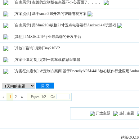
[自由展示]
友善的定制板在央视不小心露面了。。。。
[方案提供]
基于smart210开发的智能电视方案
[自由展示]
用Mini210s板接21寸五点电容运行Android 4.0玩游戏
[其他]
I.MX6x工业行业最高端的开发平台
[其他]
[咨询] 定制Tiny210V2
[方案征集定制]
定制一套车载信息采集器
[方案征集定制]
求定制方案商 基于FriendlyARM/4418核心版作行业应用Andro
«
1
2
»
Pages: 1/2 Go
开放主题
热门主题
站长QQ:101