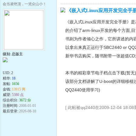
会当凌绝顶，一览众山小！
《嵌入式Linux应用开发完全手册
《嵌入式Linux应用开发完全手册》是
的介绍了arm-linux开发的每个
书则为作者倾心之作，它所讲述的内
以拿出来真正运行于SBC2440 or
级别: 总版主
新华书店购买，随书附带一张超值CD
本书的精彩章节电子档点击下载(暂无
UID:
2
精华:
18
该部分文档讲解了U-boot的详细移
发帖:
1656
金钱:
13915 两
QQ2440使用学习)
威望:
5380 点
综合积分:
3672 分
注册时间:
2008-01-01
[ 此帖被qq2440在2009-12-04 18:0
最后登录:
2026-08-10