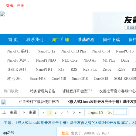
登录
注册
首 页
联系我们
淘宝店铺
维基教程
固件下载
资
NanoPC 系列：
NanoPC-T2
NanoPC-T3 Plus
NanoPC-T4
NanoPC-T6
NanoPi 系列：
NanoPi-NEO
NEO Core
NEO Air
M1 Plus
Duo2
迷你 R 系列：
NanoPi-R1
R1S
R2S
R2S Plus
Zero2
R28S
R3
核 心 板：
Smart4418
Core4418
Smart6818
Core6818
SOM-RK339
热门版块:
站务管理与公告
裸机程序和微型OS
友善之臂官方客服中心
相关资料下载及使用技巧
《嵌入式Linux应用开发完全手册》基于友善
上一主题
下一主题
«
1
2
3
4
5
»
Pages: 1/9 Go
主题 : 《嵌入式Linux应用开发完全手册》基于友善之臂的SBC2440开发板编写，大
qq2440
楼主
发表于: 2008-07-22 16:14