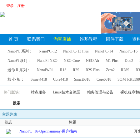
登录
注册
首 页
联系我们
淘宝店铺
维基教程
固件下载
资
NanoPC 系列：
NanoPC-T2
NanoPC-T3 Plus
NanoPC-T4
NanoPC-T6
NanoPi 系列：
NanoPi-NEO
NEO Core
NEO Air
M1 Plus
Duo2
迷你 R 系列：
NanoPi-R1
R1S
R2S
R2S Plus
Zero2
R28S
R3
核 心 板：
Smart4418
Core4418
Smart6818
Core6818
SOM-RK339
热门版块:
站点服务
Linux技术交流区
站务管理与公告
裸机程序和
搜索
主题列表
状态
标题
NanoPC_T6-Openharmony-用户指南
开