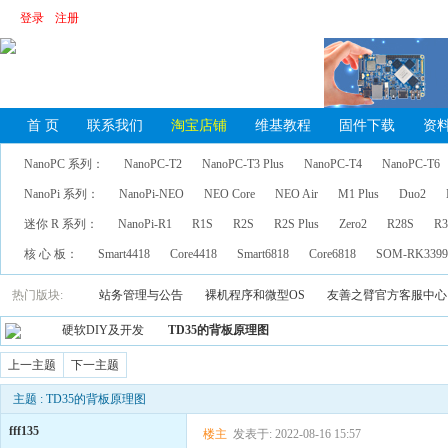
登录
注册
首 页
联系我们
淘宝店铺
维基教程
固件下载
资
NanoPC 系列：
NanoPC-T2
NanoPC-T3 Plus
NanoPC-T4
NanoPC-T6
NanoPi 系列：
NanoPi-NEO
NEO Core
NEO Air
M1 Plus
Duo2
迷你 R 系列：
NanoPi-R1
R1S
R2S
R2S Plus
Zero2
R28S
R3
核 心 板：
Smart4418
Core4418
Smart6818
Core6818
SOM-RK339
热门版块:
站务管理与公告
裸机程序和微型OS
友善之臂官方客服中心
硬软DIY及开发
TD35的背板原理图
上一主题
下一主题
主题 : TD35的背板原理图
fff135
楼主
发表于: 2022-08-16 15:57