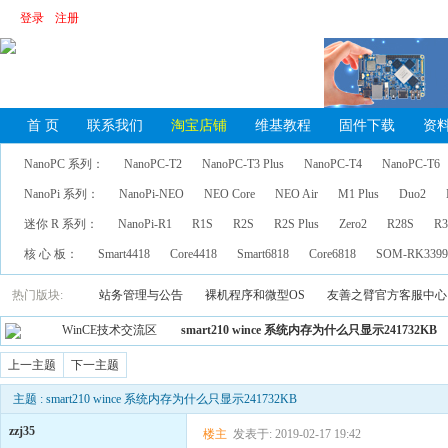
登录
注册
首 页
联系我们
淘宝店铺
维基教程
固件下载
资
NanoPC 系列：
NanoPC-T2
NanoPC-T3 Plus
NanoPC-T4
NanoPC-T6
NanoPi 系列：
NanoPi-NEO
NEO Core
NEO Air
M1 Plus
Duo2
迷你 R 系列：
NanoPi-R1
R1S
R2S
R2S Plus
Zero2
R28S
R3
核 心 板：
Smart4418
Core4418
Smart6818
Core6818
SOM-RK339
热门版块:
站务管理与公告
裸机程序和微型OS
友善之臂官方客服中心
WinCE技术交流区
smart210 wince 系统内存为什么只显示241732KB
上一主题
下一主题
主题 : smart210 wince 系统内存为什么只显示241732KB
zzj35
楼主
发表于: 2019-02-17 19:42