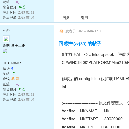
威望:
17 点
综合积分:
34 分
注册时间:
2019-02-11
最后登录:
2025-08-04
回复
引用
zzj35
2楼
发表于: 2025-08-04 17:56
回 楼主(zzj35) 的帖子
级别: 新手上路
6年前没AI，今天问deepseek，说
C:\WINCE600\PLATFORM\Mini210\FI
UID:
140942
精华:
0
发帖:
17
修改后的 config.bib（仅扩展 RAML
金钱:
85 两
威望:
17 点
ini
综合积分:
34 分
注册时间:
2019-02-11
最后登录:
2025-08-04
;=============== 原文件宏定义（仅
#define NKNAME NK
#define NKSTART 80020000
#define NKLEN 03FE00