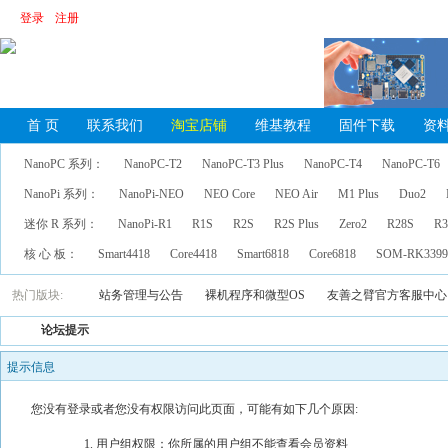
登录
注册
首 页
联系我们
淘宝店铺
维基教程
固件下载
资
NanoPC 系列：
NanoPC-T2
NanoPC-T3 Plus
NanoPC-T4
NanoPC-T6
NanoPi 系列：
NanoPi-NEO
NEO Core
NEO Air
M1 Plus
Duo2
迷你 R 系列：
NanoPi-R1
R1S
R2S
R2S Plus
Zero2
R28S
R3
核 心 板：
Smart4418
Core4418
Smart6818
Core6818
SOM-RK339
热门版块:
站务管理与公告
裸机程序和微型OS
友善之臂官方客服中心
论坛提示
提示信息
您没有登录或者您没有权限访问此页面，可能有如下几个原因:
用户组权限：你所属的用户组不能查看会员资料