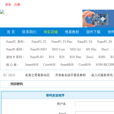
登录
注册
首 页
联系我们
淘宝店铺
维基教程
固件下载
资
NanoPC 系列：
NanoPC-T2
NanoPC-T3 Plus
NanoPC-T4
NanoPC-T6
NanoPi 系列：
NanoPi-NEO
NEO Core
NEO Air
M1 Plus
Duo2
迷你 R 系列：
NanoPi-R1
R1S
R2S
R2S Plus
Zero2
R28S
R3
核 心 板：
Smart4418
Core4418
Smart6818
Core6818
SOM-RK339
热门版块:
友善之臂最新动态
开发板实战手册及教程
嵌入式最新资讯
找回密码
密码发送程序
用户名
Email