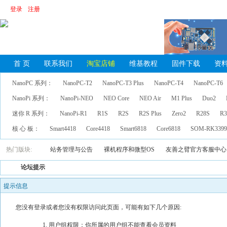
登录
注册
首 页
联系我们
淘宝店铺
维基教程
固件下载
资
NanoPC 系列：
NanoPC-T2
NanoPC-T3 Plus
NanoPC-T4
NanoPC-T6
NanoPi 系列：
NanoPi-NEO
NEO Core
NEO Air
M1 Plus
Duo2
迷你 R 系列：
NanoPi-R1
R1S
R2S
R2S Plus
Zero2
R28S
R3
核 心 板：
Smart4418
Core4418
Smart6818
Core6818
SOM-RK339
热门版块:
站务管理与公告
裸机程序和微型OS
友善之臂官方客服中心
论坛提示
提示信息
您没有登录或者您没有权限访问此页面，可能有如下几个原因:
用户组权限：你所属的用户组不能查看会员资料