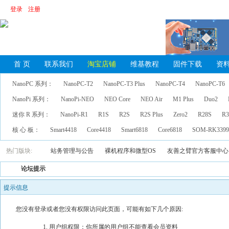
登录
注册
首 页
联系我们
淘宝店铺
维基教程
固件下载
资
NanoPC 系列：
NanoPC-T2
NanoPC-T3 Plus
NanoPC-T4
NanoPC-T6
NanoPi 系列：
NanoPi-NEO
NEO Core
NEO Air
M1 Plus
Duo2
迷你 R 系列：
NanoPi-R1
R1S
R2S
R2S Plus
Zero2
R28S
R3
核 心 板：
Smart4418
Core4418
Smart6818
Core6818
SOM-RK339
热门版块:
站务管理与公告
裸机程序和微型OS
友善之臂官方客服中心
论坛提示
提示信息
您没有登录或者您没有权限访问此页面，可能有如下几个原因:
用户组权限：你所属的用户组不能查看会员资料