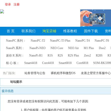
登录
注册
首 页
联系我们
淘宝店铺
维基教程
固件下载
资
NanoPC 系列：
NanoPC-T2
NanoPC-T3 Plus
NanoPC-T4
NanoPC-T6
NanoPi 系列：
NanoPi-NEO
NEO Core
NEO Air
M1 Plus
Duo2
迷你 R 系列：
NanoPi-R1
R1S
R2S
R2S Plus
Zero2
R28S
R3
核 心 板：
Smart4418
Core4418
Smart6818
Core6818
SOM-RK339
热门版块:
站务管理与公告
裸机程序和微型OS
友善之臂官方客服中心
论坛提示
提示信息
您没有登录或者您没有权限访问此页面，可能有如下几个原因:
用户组权限：你所属的用户组不能查看会员资料