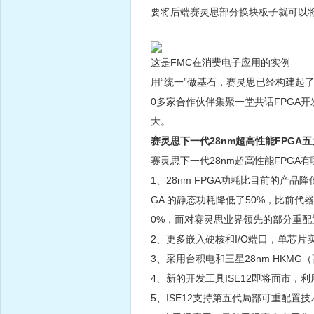
要将后端赛灵思部分换块板子就可以
这是FMC在消费电子应用的实例
用“统一”做基石，赛灵思已经构建起了
0多家合作伙伴集聚一堂共话FPGA
大。
赛灵思下一代28nm超高性能FPGA
赛灵思下一代28nm超高性能FPGA
1、28nm FPGA功耗比目前的产
GA 的静态功耗降低了50%，比前
0%，而对赛灵思业界领先的部分重配
2、更多嵌入硬核和I/O端口，单芯片实
3、采用台积电和三星28nm HKM
4、新的开发工具ISE12即将面市，
5、ISE12支持第五代局部可重配置