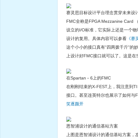
赛灵思目标设计平台理念贯穿未来设
FMC全称是FPGA Mezzanine 
设立的I/O标准，它实际上还是一个
设计的复用。具体内容可以参看
《赛
这个小小的接口真有“四两拨千斤”的
上设计好FMC接口就可以了。这是在Sp
在Spartan－6上的FMC
在刚刚结束的X-FEST上，我注意到
接口。甚至连英特尔也展示了如何与F
笑逐颜开
恩智浦设计的通信基站方案
上图是恩智浦设计的通信基站方案，左