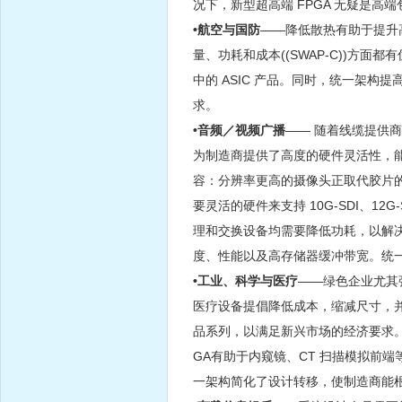
况下，新型超高端 FPGA 无疑是高
•航空与国防
——降低散热有助于提升
量、功耗和成本((SWAP-C))方
中的 ASIC 产品。同时，统一架
求。
•音频／视频广播
—— 随着线缆提供商采
为制造商提供了高度的硬件灵活性，
容：分辨率更高的摄像头正取代胶片的
要灵活的硬件来支持 10G-SDI、12G
理和交换设备均需要降低功耗，以解决散热管
度、性能以及高存储器缓冲带宽。统
•工业、科学与医疗
——绿色企业尤其强
医疗设备提倡降低成本，缩减尺寸，
品系列，以满足新兴市场的经济要求。
GA有助于内窥镜、CT 扫描模拟前端等 
一架构简化了设计转移，使制造商能