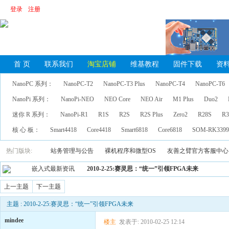
登录
注册
首 页
联系我们
淘宝店铺
维基教程
固件下载
资
NanoPC 系列：
NanoPC-T2
NanoPC-T3 Plus
NanoPC-T4
NanoPC-T6
NanoPi 系列：
NanoPi-NEO
NEO Core
NEO Air
M1 Plus
Duo2
迷你 R 系列：
NanoPi-R1
R1S
R2S
R2S Plus
Zero2
R28S
R3
核 心 板：
Smart4418
Core4418
Smart6818
Core6818
SOM-RK339
热门版块:
站务管理与公告
裸机程序和微型OS
友善之臂官方客服中心
嵌入式最新资讯
2010-2-25:赛灵思：“统一”引领FPGA未来
上一主题
下一主题
主题 : 2010-2-25:赛灵思：“统一”引领FPGA未来
mindee
楼主
发表于: 2010-02-25 12:14