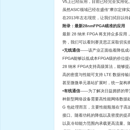
V5上已经应用，目前已经完全实用化
虽然ASIC领域已经在盛传“摩尔定律实
在2013年左右现世，让我们拭目以待
附录：最新28nmFPGA瞄准的应用
最新 28 纳米 FPGA 将支持众
势，我们可以看到赛灵思正采取切实措
•无线通信
——该产业正面临着降低成本
FPGA能够以低成本FPGA级的价位
28 纳米 FPGA支持高级算法，能
高的密度与性能可支持 LTE 数据
甚至微微单元基站扩展时，统一架构
•有线通信
——为了解决日益拥挤的带宽
种新型网络设备需要高性能网络数据处
G 包处理而言，主要性能瓶颈在于高速缓
接口。随着功耗的降低以及密度的提
以及冷却能力范围内承载更高流量。随着