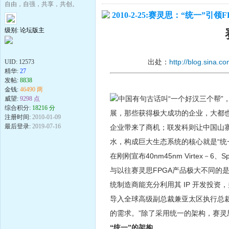
自由，自强，共享，共创。
2010-2-25:赛灵思：“统一”引领
级别: 论坛版主
出处：
http://blog.sina.c
UID:
12573
精华:
27
发帖:
8838
金钱:
46490 两
中国有句古话叫“一个好汉三个帮”
威望:
9298 点
综合积分:
18216 分
展，那些获得极大成功的企业，大都也
注册时间:
2010-01-09
最后登录:
2019-07-16
企业带来了商机；联发科则让中国山寨
水，构成巨大生态系统的核心就是“统
在刚刚宣布40nm45nm Virtex－
与以往赛灵思FPGA产品极大不同的
统制造商能充分利用其 IP 开发投资
导入全球高级副总裁兼亚太区执行总裁汤
的需求。”除了采用统一的架构，赛灵思
“统一”的架构