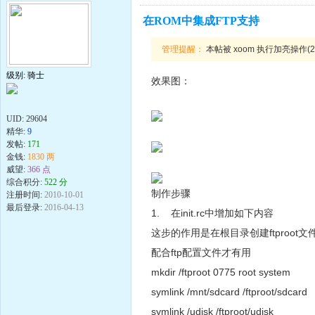
在ROM中集成FTP支持
管理提醒：
本帖被 xoom 执行加亮操作(201
级别: 骑士
效果图：
UID:
29604
精华:
9
发帖:
171
金钱:
1830 两
威望:
366 点
综合积分:
522 分
制作步骤
注册时间:
2010-10-01
最后登录:
2016-04-13
1. 在init.rc中增加如下内容
这步的作用是在根目录创建ftproo
配合ftp配置文件才有用
mkdir /ftproot 0775 root system
symlink /mnt/sdcard /ftproot/sdcard
symlink /udisk /ftproot/udisk