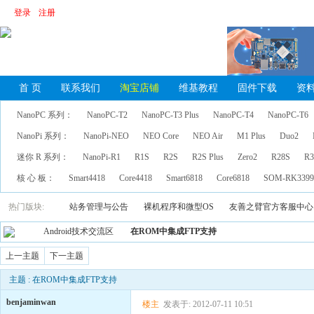
登录
注册
首 页
联系我们
淘宝店铺
维基教程
固件下载
资
NanoPC 系列：
NanoPC-T2
NanoPC-T3 Plus
NanoPC-T4
NanoPC-T6
NanoPi 系列：
NanoPi-NEO
NEO Core
NEO Air
M1 Plus
Duo2
迷你 R 系列：
NanoPi-R1
R1S
R2S
R2S Plus
Zero2
R28S
R3
核 心 板：
Smart4418
Core4418
Smart6818
Core6818
SOM-RK339
热门版块:
站务管理与公告
裸机程序和微型OS
友善之臂官方客服中心
Android技术交流区
在ROM中集成FTP支持
上一主题
下一主题
主题 : 在ROM中集成FTP支持
benjaminwan
楼主
发表于: 2012-07-11 10:51