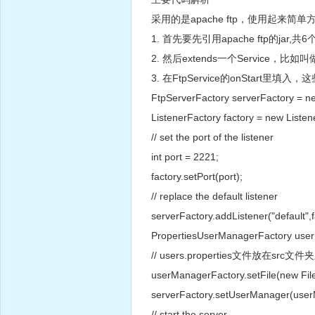
采用的是apache ftp，使用起来简单
1. 首先要先引用apache ftp的jar,共
2. 然后extends一个Service，比如叫做F
3. 在FtpService的onStart里
FtpServerFactory serverFactory = n
ListenerFactory factory = new Listen
// set the port of the listener
int port = 2221;
factory.setPort(port);
// replace the default listener
serverFactory.addListener("default",f
PropertiesUserManagerFactory user
// users.properties文件放
userManagerFactory.setFile(new File(
serverFactory.setUserManager(user
// start the server