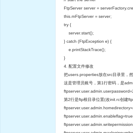
FtpServer server = serverFactory.cre
this.mFtpServer = server;
try {
server.start();
} catch (FtpException e) {
e.printStackTrace();
}
4. 配置文件修改
把users.properties放在src目
这是管理员账号，第1行密码，是adm
ftpserver.user.admin.userpasswo
第2行是ftp根目录位置(改init.r
ftpserver.user.admin.homedirectory=/
ftpserver.user.admin.enableflag=true
ftpserver.user.admin.writepermission
ftpserver.user.admin.maxloginnumb