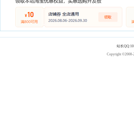
站长QQ:101
Copyright ©2008