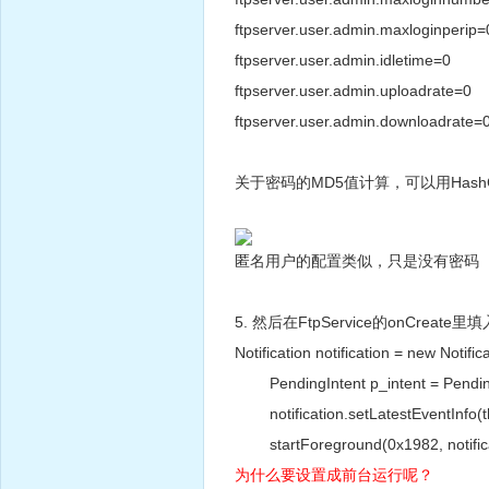
ftpserver.user.admin.maxloginperip=
ftpserver.user.admin.idletime=0
ftpserver.user.admin.uploadrate=0
ftpserver.user.admin.downloadrate=
关于密码的MD5值计算，可以用HashC
匿名用户的配置类似，只是没有密码
5. 然后在FtpService的onC
Notification notification = new Not
PendingIntent p_intent = PendingInte
notification.setLatestEventInfo(
startForeground(0x1982, notifica
为什么要设置成前台运行呢？