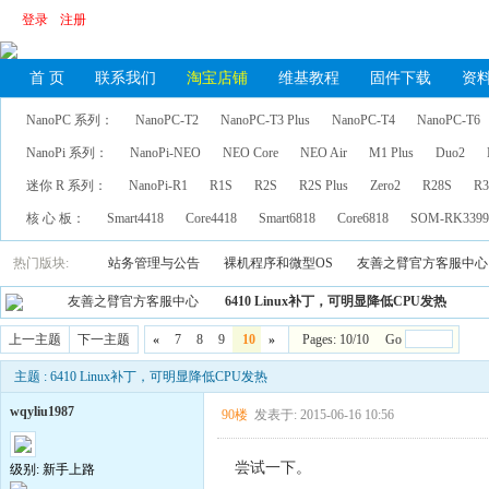
登录
注册
首 页
联系我们
淘宝店铺
维基教程
固件下载
资
NanoPC 系列：
NanoPC-T2
NanoPC-T3 Plus
NanoPC-T4
NanoPC-T6
NanoPi 系列：
NanoPi-NEO
NEO Core
NEO Air
M1 Plus
Duo2
迷你 R 系列：
NanoPi-R1
R1S
R2S
R2S Plus
Zero2
R28S
R3
核 心 板：
Smart4418
Core4418
Smart6818
Core6818
SOM-RK339
热门版块:
站务管理与公告
裸机程序和微型OS
友善之臂官方客服中心
友善之臂官方客服中心
6410 Linux补丁，可明显降低CPU发热
上一主题
下一主题
«
7
8
9
10
»
Pages: 10/10 Go
主题 : 6410 Linux补丁，可明显降低CPU发热
wqyliu1987
90楼
发表于: 2015-06-16 10:56
尝试一下。
级别: 新手上路