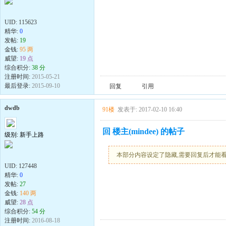
UID:
115623
精华:
0
发帖:
19
金钱:
95 两
威望:
19 点
综合积分:
38 分
注册时间:
2015-05-21
最后登录:
2015-09-10
回复
引用
dwdb
91楼
发表于: 2017-02-10 16:40
回 楼主(mindee) 的帖子
级别: 新手上路
本部分内容设定了隐藏,需要回复后才能
UID:
127448
精华:
0
发帖:
27
金钱:
140 两
威望:
28 点
综合积分:
54 分
注册时间:
2016-08-18