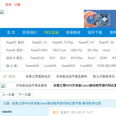
登录
注册
首 页
联系我们
淘宝店铺
维基教程
固件下载
资
NanoPC 系列：
NanoPC-T2
NanoPC-T3 Plus
NanoPC-T4
NanoPC-T6
NanoPi 系列：
NanoPi-NEO
NEO Core
NEO Air
M1 Plus
Duo2
迷你 R 系列：
NanoPi-R1
R1S
R2S
R2S Plus
Zero2
R28S
R3
核 心 板：
Smart4418
Core4418
Smart6818
Core6818
SOM-RK339
热门版块:
友善之臂最新动态
开发板实战手册及教程
嵌入式最新资讯
开发板实战手册及教程
友善之臂6410开发板Linux驱动程序源代码
上一主题
下一主题
主题 : 友善之臂6410开发板Linux驱动程序源代码位置手册-驱动程序位置
mindee
楼主
发表于: 2011-05-27 14:17