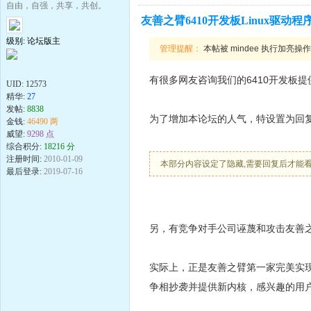
自由，自强，共享，共创。
友善之臂6410开发板Linux驱动
级别: 论坛版主
管理提醒：
本帖被 mindee 执行加亮操作(2
有很多网友咨询我们的6410开发板提
UID:
12573
精华:
27
发帖:
8838
为了增加本论坛的人气，特设置为回
金钱:
46490 两
威望:
9298 点
综合积分:
18216 分
注册时间:
2010-01-09
本部分内容设定了隐藏,需要回复后才能
最后登录:
2019-07-16
另，有竞争对手公司诬蔑和攻击友善之
实际上，正是友善之臂第一家完美实现了64
争相抄袭并提供新内核，感兴趣的用