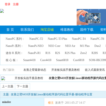
登录
注册
首 页
联系我们
淘宝店铺
维基教程
固件下载
资
NanoPC 系列：
NanoPC-T2
NanoPC-T3 Plus
NanoPC-T4
NanoPC-T6
NanoPi 系列：
NanoPi-NEO
NEO Core
NEO Air
M1 Plus
Duo2
迷你 R 系列：
NanoPi-R1
R1S
R2S
R2S Plus
Zero2
R28S
R3
核 心 板：
Smart4418
Core4418
Smart6818
Core6818
SOM-RK339
热门版块:
友善之臂最新动态
开发板实战手册及教程
嵌入式最新资讯
开发板实战手册及教程
友善之臂6410开发板Linux驱动程序源代码
上一主题
下一主题
主题 : 友善之臂6410开发板Linux驱动程序源代码位置手册-驱动程序位置
mindee
楼主
发表于: 2011-05-27 14:17