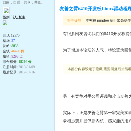
自由，自强，共享，共创。
友善之臂6410开发板Linux驱动
级别: 论坛版主
管理提醒：
本帖被 mindee 执行加亮操作(2
有很多网友咨询我们的6410开发板提
UID:
12573
精华:
27
发帖:
8838
为了增加本论坛的人气，特设置为回
金钱:
46490 两
威望:
9298 点
综合积分:
18216 分
注册时间:
2010-01-09
本部分内容设定了隐藏,需要回复后才能
最后登录:
2019-07-16
另，有竞争对手公司诬蔑和攻击友善之
实际上，正是友善之臂第一家完美实现了64
争相抄袭并提供新内核，感兴趣的用