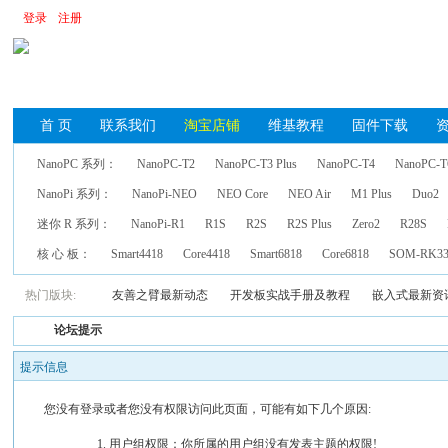
登录
注册
首 页
联系我们
淘宝店铺
维基教程
固件下载
NanoPC 系列：
NanoPC-T2
NanoPC-T3 Plus
NanoPC-T4
NanoPC-T
NanoPi 系列：
NanoPi-NEO
NEO Core
NEO Air
M1 Plus
Duo2
迷你 R 系列：
NanoPi-R1
R1S
R2S
R2S Plus
Zero2
R28S
核 心 板：
Smart4418
Core4418
Smart6818
Core6818
SOM-RK33
热门版块:
友善之臂最新动态
开发板实战手册及教程
嵌入式最新资
论坛提示
提示信息
您没有登录或者您没有权限访问此页面，可能有如下几个原因:
用户组权限：你所属的用户组没有发表主题的权限!