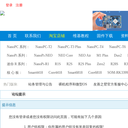
登录
注册
首 页
联系我们
淘宝店铺
维基教程
固件下载
资
NanoPC 系列：
NanoPC-T2
NanoPC-T3 Plus
NanoPC-T4
NanoPC-T6
NanoPi 系列：
NanoPi-NEO
NEO Core
NEO Air
M1 Plus
Duo2
迷你 R 系列：
NanoPi-R1
R1S
R2S
R2S Plus
Zero2
R28S
R3
核 心 板：
Smart4418
Core4418
Smart6818
Core6818
SOM-RK339
热门版块:
站务管理与公告
裸机程序和微型OS
友善之臂官方客服中心
论坛提示
提示信息
您没有登录或者您没有权限访问此页面，可能有如下几个原因:
用户组权限：你所属的用户组没有发表回复的权限!