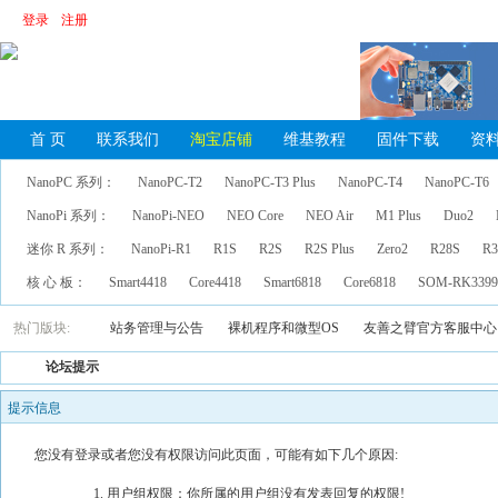
登录
注册
首 页
联系我们
淘宝店铺
维基教程
固件下载
资
NanoPC 系列：
NanoPC-T2
NanoPC-T3 Plus
NanoPC-T4
NanoPC-T6
NanoPi 系列：
NanoPi-NEO
NEO Core
NEO Air
M1 Plus
Duo2
迷你 R 系列：
NanoPi-R1
R1S
R2S
R2S Plus
Zero2
R28S
R3
核 心 板：
Smart4418
Core4418
Smart6818
Core6818
SOM-RK339
热门版块:
站务管理与公告
裸机程序和微型OS
友善之臂官方客服中心
论坛提示
提示信息
您没有登录或者您没有权限访问此页面，可能有如下几个原因:
用户组权限：你所属的用户组没有发表回复的权限!