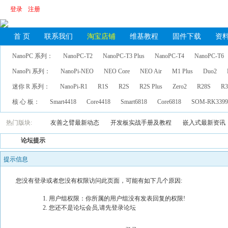
登录
注册
首 页
联系我们
淘宝店铺
维基教程
固件下载
资
NanoPC 系列：
NanoPC-T2
NanoPC-T3 Plus
NanoPC-T4
NanoPC-T6
NanoPi 系列：
NanoPi-NEO
NEO Core
NEO Air
M1 Plus
Duo2
迷你 R 系列：
NanoPi-R1
R1S
R2S
R2S Plus
Zero2
R28S
R3
核 心 板：
Smart4418
Core4418
Smart6818
Core6818
SOM-RK339
热门版块:
友善之臂最新动态
开发板实战手册及教程
嵌入式最新资讯
论坛提示
提示信息
您没有登录或者您没有权限访问此页面，可能有如下几个原因:
用户组权限：你所属的用户组没有发表回复的权限!
您还不是论坛会员,请先登录论坛