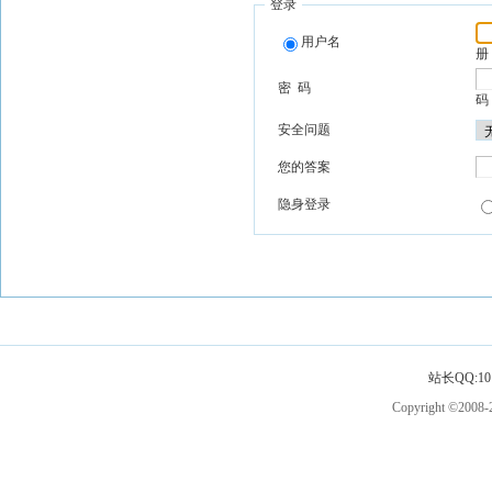
登录
用户名
册
密 码
码
安全问题
您的答案
隐身登录
站长QQ:101
Copyright ©2008