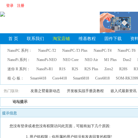
登录
注册
首 页
联系我们
淘宝店铺
维基教程
固件下载
资
NanoPC 系列：
NanoPC-T2
NanoPC-T3 Plus
NanoPC-T4
NanoPC-T6
NanoPi 系列：
NanoPi-NEO
NEO Core
NEO Air
M1 Plus
Duo2
迷你 R 系列：
NanoPi-R1
R1S
R2S
R2S Plus
Zero2
R28S
R3
核 心 板：
Smart4418
Core4418
Smart6818
Core6818
SOM-RK339
热门版块:
友善之臂最新动态
开发板实战手册及教程
嵌入式最新资讯
论坛提示
提示信息
您没有登录或者您没有权限访问此页面，可能有如下几个原因:
用户组权限：你所属的用户组没有发表回复的权限!