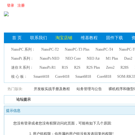
登录
注册
首 页
联系我们
淘宝店铺
维基教程
固件下载
NanoPC 系列：
NanoPC-T2
NanoPC-T3 Plus
NanoPC-T4
NanoPC-T
NanoPi 系列：
NanoPi-NEO
NEO Core
NEO Air
M1 Plus
Duo2
迷你 R 系列：
NanoPi-R1
R1S
R2S
R2S Plus
Zero2
R28S
核 心 板：
Smart4418
Core4418
Smart6818
Core6818
SOM-RK33
热门版块:
开发板实战手册及教程
站务管理与公告
裸机程序和微型
论坛提示
提示信息
您没有登录或者您没有权限访问此页面，可能有如下几个原因:
用户组权限：你所属的用户组没有发表回复的权限!