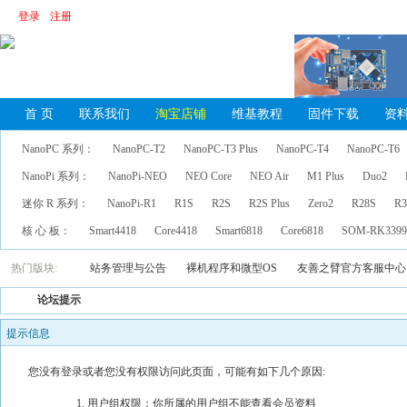
登录
注册
首 页
联系我们
淘宝店铺
维基教程
固件下载
资
NanoPC 系列：
NanoPC-T2
NanoPC-T3 Plus
NanoPC-T4
NanoPC-T6
NanoPi 系列：
NanoPi-NEO
NEO Core
NEO Air
M1 Plus
Duo2
迷你 R 系列：
NanoPi-R1
R1S
R2S
R2S Plus
Zero2
R28S
R3
核 心 板：
Smart4418
Core4418
Smart6818
Core6818
SOM-RK339
热门版块:
站务管理与公告
裸机程序和微型OS
友善之臂官方客服中心
论坛提示
提示信息
您没有登录或者您没有权限访问此页面，可能有如下几个原因:
用户组权限：你所属的用户组不能查看会员资料