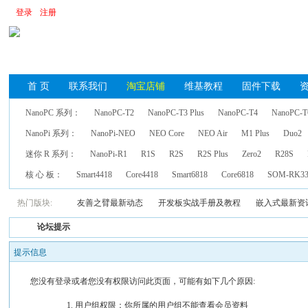
登录
注册
首 页
联系我们
淘宝店铺
维基教程
固件下载
NanoPC 系列：
NanoPC-T2
NanoPC-T3 Plus
NanoPC-T4
NanoPC-T
NanoPi 系列：
NanoPi-NEO
NEO Core
NEO Air
M1 Plus
Duo2
迷你 R 系列：
NanoPi-R1
R1S
R2S
R2S Plus
Zero2
R28S
核 心 板：
Smart4418
Core4418
Smart6818
Core6818
SOM-RK33
热门版块:
友善之臂最新动态
开发板实战手册及教程
嵌入式最新资
论坛提示
提示信息
您没有登录或者您没有权限访问此页面，可能有如下几个原因:
用户组权限：你所属的用户组不能查看会员资料