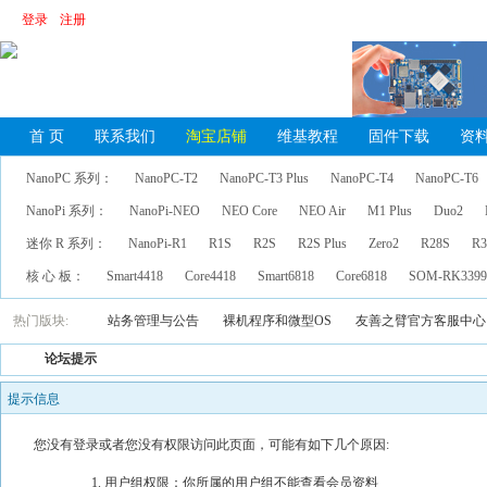
登录
注册
首 页
联系我们
淘宝店铺
维基教程
固件下载
资
NanoPC 系列：
NanoPC-T2
NanoPC-T3 Plus
NanoPC-T4
NanoPC-T6
NanoPi 系列：
NanoPi-NEO
NEO Core
NEO Air
M1 Plus
Duo2
迷你 R 系列：
NanoPi-R1
R1S
R2S
R2S Plus
Zero2
R28S
R3
核 心 板：
Smart4418
Core4418
Smart6818
Core6818
SOM-RK339
热门版块:
站务管理与公告
裸机程序和微型OS
友善之臂官方客服中心
论坛提示
提示信息
您没有登录或者您没有权限访问此页面，可能有如下几个原因:
用户组权限：你所属的用户组不能查看会员资料