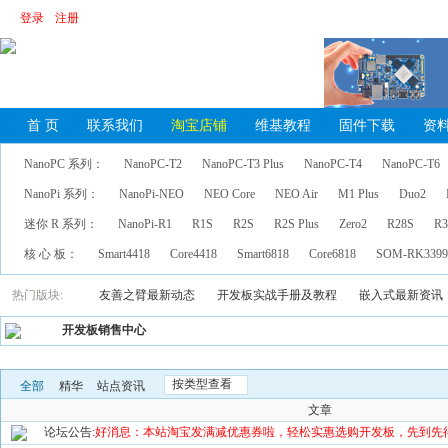
登录
注册
首 页
联系我们
淘宝店铺
维基教程
固件下载
资
NanoPC 系列：
NanoPC-T2
NanoPC-T3 Plus
NanoPC-T4
NanoPC-T6
NanoPi 系列：
NanoPi-NEO
NEO Core
NEO Air
M1 Plus
Duo2
迷你 R 系列：
NanoPi-R1
R1S
R2S
R2S Plus
Zero2
R28S
R3
核 心 板：
Smart4418
Core4418
Smart6818
Core6818
SOM-RK339
热门版块:
友善之臂最新动态
开发板实战手册及教程
嵌入式最新资讯
开发板销售中心
按类型查看
全部
精华
站点资讯
文章
论坛公告:
好消息：本站淘宝发满减优惠券啦，轻松实惠选购开发板，先到先