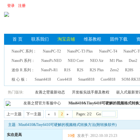
登录
注册
首 页
联系我们
淘宝店铺
维基教程
固件下载
NanoPC 系列：
NanoPC-T2
NanoPC-T3 Plus
NanoPC-T4
NanoPC-T
NanoPi 系列：
NanoPi-NEO
NEO Core
NEO Air
M1 Plus
Duo2
迷你 R 系列：
NanoPi-R1
R1S
R2S
R2S Plus
Zero2
R28S
核 心 板：
Smart4418
Core4418
Smart6818
Core6818
SOM-RK33
热门版块:
友善之臂最新动态
开发板实战手册及教程
嵌入式最新资
友善之臂官方客服中心
Mini6410&Tiny6410可硬解的视频格式
上一主题
下一主题
«
1
2
»
Pages: 2/2 Go
主题 : Mini6410&Tiny6410可硬解的视频格式转换方法(附转换软件)
实在是高
10楼
发表于: 2012-10-10 23:23