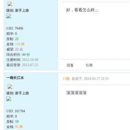
好，看看怎么样;;;
级别: 新手上路
UID:
79496
精华:
0
发帖:
22
金钱:
110 两
威望:
22 点
综合积分:
44 分
注册时间:
2012-10-09
最后登录:
2013-07-25
回复
引用
一碗长江水
11楼
发表于: 2014-03-17 21:51
顶顶顶顶顶
级别: 新手上路
UID:
101784
精华:
0
发帖:
19
金钱:
95 两