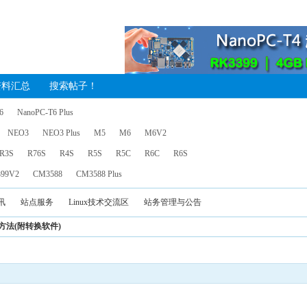
资料汇总
搜索帖子！
6
NanoPC-T6 Plus
NEO3
NEO3 Plus
M5
M6
M6V2
R3S
R76S
R4S
R5S
R5C
R6C
R6S
99V2
CM3588
CM3588 Plus
讯
站点服务
Linux技术交流区
站务管理与公告
转换方法(附转换软件)