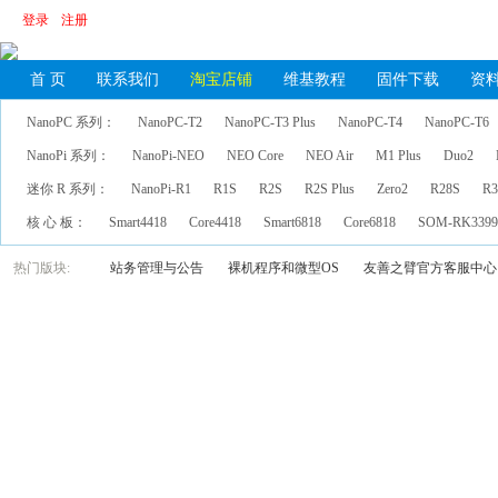
登录
注册
首 页
联系我们
淘宝店铺
维基教程
固件下载
资
NanoPC 系列：
NanoPC-T2
NanoPC-T3 Plus
NanoPC-T4
NanoPC-T6
NanoPi 系列：
NanoPi-NEO
NEO Core
NEO Air
M1 Plus
Duo2
迷你 R 系列：
NanoPi-R1
R1S
R2S
R2S Plus
Zero2
R28S
R3
核 心 板：
Smart4418
Core4418
Smart6818
Core6818
SOM-RK339
热门版块:
站务管理与公告
裸机程序和微型OS
友善之臂官方客服中心