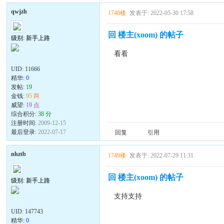
qwjzh
1748楼
发表于: 2022-05-30 17:58
回 楼主(xoom) 的帖子
级别: 新手上路
看看
UID:
11666
精华:
0
发帖:
19
金钱:
95 两
威望:
19 点
综合积分:
38 分
注册时间:
2009-12-15
最后登录:
2022-07-17
回复
引用
nhztb
1749楼
发表于: 2022-07-29 11:31
回 楼主(xoom) 的帖子
级别: 新手上路
支持支持
UID:
147743
精华:
0