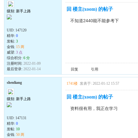
回 楼主(xoom) 的帖子
级别: 新手上路
不知道2440能不能参考下
UID:
147120
精华:
0
发帖:
3
金钱:
15 两
威望:
3 点
综合积分:
6 分
注册时间:
2022-01-09
最后登录:
2022-01-14
回复
引用
shenliang
1741楼
发表于: 2022-01-12 15:57
回 楼主(xoom) 的帖子
级别: 新手上路
资料很有用，我正在学习
UID:
147131
精华:
0
发帖:
10
金钱:
50 两