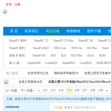
登录
注册
首 页
联系我们
淘宝店铺
维基教程
固件下载
NanoPC 系列：
NanoPC-T2
NanoPC-T3 Plus
NanoPC-T4
NanoPC-T
NanoPi 系列：
NanoPi-NEO
NEO Core
NEO Air
M1 Plus
Duo2
迷你 R 系列：
NanoPi-R1
R1S
R2S
R2S Plus
Zero2
R28S
核 心 板：
Smart4418
Core4418
Smart6818
Core6818
SOM-RK33
热门版块:
站务管理与公告
裸机程序和微型OS
友善之臂官方客服
友善之臂最新动态
友善之臂2451开发板(Mini2451/Tiny2451/Micro
上一主题
下一主题
«
172
173
174
175
176
177
178
179
»
主题 : 友善之臂2451开发板(Mini2451/Tiny2451/Micro2451)最新光盘下载地址 (2015
arduinotm
1740楼
发表于: 2022-01-09 11:13