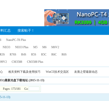
资料汇总
搜索帖子！
6
NanoPC-T6 Plus
NEO3
NEO3 Plus
M5
M6
M6V2
R3S
R76S
R4S
R5S
R5C
R6C
R6S
99V2
CM3588
CM3588 Plus
中心
相关资料下载及使用技巧
WinCE技术交流区
友善之臂最新动态
2451)最新光盘下载地址 (2015-11-13)
Pages: 175/181 Go
-11-13)