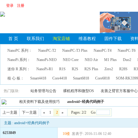
登录
注册
首 页
联系我们
淘宝店铺
维基教程
固件下载
资
NanoPC 系列：
NanoPC-T2
NanoPC-T3 Plus
NanoPC-T4
NanoPC-T6
NanoPi 系列：
NanoPi-NEO
NEO Core
NEO Air
M1 Plus
Duo2
迷你 R 系列：
NanoPi-R1
R1S
R2S
R2S Plus
Zero2
R28S
R3
核 心 板：
Smart4418
Core4418
Smart6818
Core6818
SOM-RK339
热门版块:
站务管理与公告
裸机程序和微型OS
友善之臂官方客服中心
相关资料下载及使用技巧
android+经典代码例子
上一主题
下一主题
«
1
2
»
Pages: 2/2 Go
主题 : android+经典代码例子
6253849
10楼
发表于: 2016-11-06 12:40