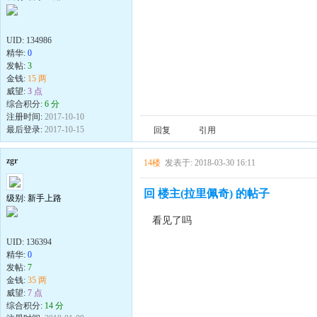
UID:
134986
精华:
0
发帖:
3
金钱:
15 两
威望:
3 点
综合积分:
6 分
注册时间:
2017-10-10
最后登录:
2017-10-15
回复
引用
zgr
14楼
发表于: 2018-03-30 16:11
回 楼主(拉里佩奇) 的帖子
级别: 新手上路
看见了吗
UID:
136394
精华:
0
发帖:
7
金钱:
35 两
威望:
7 点
综合积分:
14 分