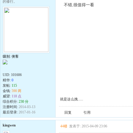
的修行。
不错,很值得一看
级别: 侠客
UID:
101606
精华:
0
发帖:
115
金钱:
590 两
威望:
118 点
就是这么拽......
综合积分:
230 分
注册时间:
2014-03-13
最后登录:
2017-01-16
回复
引用
kingwen
44楼
发表于: 2015-04-09 23:06