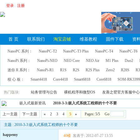
登录
注册
首 页
联系我们
淘宝店铺
维基教程
固件下载
资
NanoPC 系列：
NanoPC-T2
NanoPC-T3 Plus
NanoPC-T4
NanoPC-T6
NanoPi 系列：
NanoPi-NEO
NEO Core
NEO Air
M1 Plus
Duo2
迷你 R 系列：
NanoPi-R1
R1S
R2S
R2S Plus
Zero2
R28S
R3
核 心 板：
Smart4418
Core4418
Smart6818
Core6818
SOM-RK339
热门版块:
站务管理与公告
裸机程序和微型OS
友善之臂官方客服中心
嵌入式最新资讯
2010-3-3:嵌入式系统工程师的十个不要
上一主题
下一主题
«
2
3
4
5
»
Pages: 5/5 Go
主题 : 2010-3-3:嵌入式系统工程师的十个不要
happemy
40楼
发表于: 2012-07-27 13:55