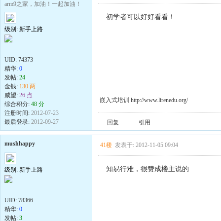
arm9之家，加油！一起加油！
初学者可以好好看看！
级别: 新手上路
UID:
74373
精华:
0
发帖:
24
金钱:
130 两
威望:
26 点
嵌入式培训 http://www.lirenedu.org/
综合积分:
48 分
注册时间:
2012-07-23
最后登录:
2012-09-27
回复
引用
mushhappy
41楼
发表于: 2012-11-05 09:04
知易行难，很赞成楼主说的
级别: 新手上路
UID:
78366
精华:
0
发帖:
3