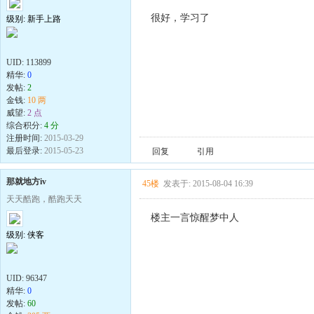
很好，学习了
级别: 新手上路
UID:
113899
精华:
0
发帖:
2
金钱:
10 两
威望:
2 点
综合积分:
4 分
注册时间:
2015-03-29
最后登录:
2015-05-23
回复
引用
那就地方iv
45楼
发表于: 2015-08-04 16:39
天天酷跑，酷跑天天
楼主一言惊醒梦中人
级别: 侠客
UID:
96347
精华:
0
发帖:
60