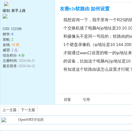
友善r2s软路由 如何设置
级别: 新手上路
我想咨询一下，我手里有一个R2S的软路
个交换机接了电脑A(ip地址是10.10.10
UID:
152196
精华:
0
和摄像头不是同一号段的；软路由的lan
发帖:
2
1个硬盘录像机（ip地址是10.144.2
金钱:
10 两
威望:
2 点
才能通过wan口设置的唯一的ip地址
综合积分:
4 分
的设备，比如这个电脑A((ip地址是10.10
注册时间:
2026-04-21
最后登录:
2026-04-22
有知道这个软路由该怎么设置才行呢
回复
引用
上一主题
下一主题
OpenWRT讨论区