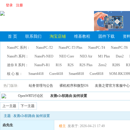
登录
注册
首 页
联系我们
淘宝店铺
维基教程
固件下载
资
NanoPC 系列：
NanoPC-T2
NanoPC-T3 Plus
NanoPC-T4
NanoPC-T6
NanoPi 系列：
NanoPi-NEO
NEO Core
NEO Air
M1 Plus
Duo2
迷你 R 系列：
NanoPi-R1
R1S
R2S
R2S Plus
Zero2
R28S
R3
核 心 板：
Smart4418
Core4418
Smart6818
Core6818
SOM-RK339
热门版块:
站务管理与公告
裸机程序和微型OS
友善之臂官方客服中心
OpenWRT讨论区
友善r2s软路由 如何设置
上一主题
下一主题
主题 : 友善r2s软路由 如何设置
垚先生
楼主
发表于: 2026-04-21 17:49