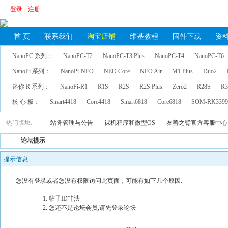
登录
注册
首 页
联系我们
淘宝店铺
维基教程
固件下载
资
NanoPC 系列：
NanoPC-T2
NanoPC-T3 Plus
NanoPC-T4
NanoPC-T6
NanoPi 系列：
NanoPi-NEO
NEO Core
NEO Air
M1 Plus
Duo2
迷你 R 系列：
NanoPi-R1
R1S
R2S
R2S Plus
Zero2
R28S
R3
核 心 板：
Smart4418
Core4418
Smart6818
Core6818
SOM-RK339
热门版块:
站务管理与公告
裸机程序和微型OS
友善之臂官方客服中心
论坛提示
提示信息
您没有登录或者您没有权限访问此页面，可能有如下几个原因:
帖子ID非法
您还不是论坛会员,请先登录论坛