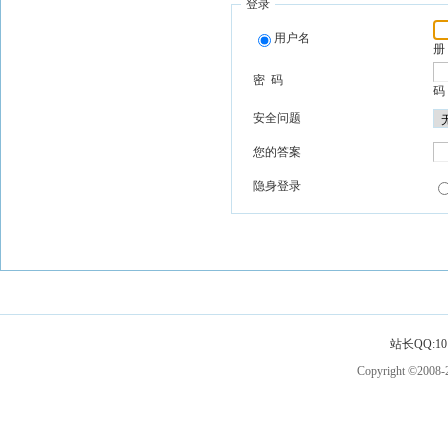
登录
用户名
册
密 码
码
安全问题
您的答案
隐身登录
站长QQ:101
Copyright ©2008