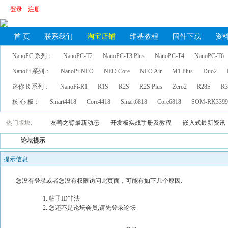
登录
注册
首 页
联系我们
淘宝店铺
维基教程
固件下载
资
NanoPC 系列：
NanoPC-T2
NanoPC-T3 Plus
NanoPC-T4
NanoPC-T6
NanoPi 系列：
NanoPi-NEO
NEO Core
NEO Air
M1 Plus
Duo2
迷你 R 系列：
NanoPi-R1
R1S
R2S
R2S Plus
Zero2
R28S
R3
核 心 板：
Smart4418
Core4418
Smart6818
Core6818
SOM-RK339
热门版块:
友善之臂最新动态
开发板实战手册及教程
嵌入式最新资讯
论坛提示
提示信息
您没有登录或者您没有权限访问此页面，可能有如下几个原因:
帖子ID非法
您还不是论坛会员,请先登录论坛