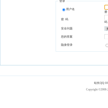
登录
用户名
册
密 码
码
安全问题
您的答案
隐身登录
站长QQ:101
Copyright ©2008