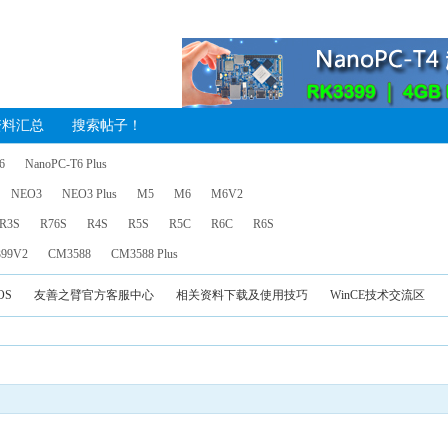
资料汇总
搜索帖子！
6
NanoPC-T6 Plus
NEO3
NEO3 Plus
M5
M6
M6V2
R3S
R76S
R4S
R5S
R5C
R6C
R6S
99V2
CM3588
CM3588 Plus
OS
友善之臂官方客服中心
相关资料下载及使用技巧
WinCE技术交流区