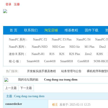
登录
注册
首 页
联系我们
淘宝店铺
维基教程
固件下载
NanoPC 系列：
NanoPC-T2
NanoPC-T3 Plus
NanoPC-T4
NanoPC-T
NanoPi 系列：
NanoPi-NEO
NEO Core
NEO Air
M1 Plus
Duo2
迷你 R 系列：
NanoPi-R1
R1S
R2S
R2S Plus
Zero2
R28S
核 心 板：
Smart4418
Core4418
Smart6818
Core6818
SOM-RK33
热门版块:
开发板实战手册及教程
站务管理与公告
裸机程序和微型
我的论坛我的贴
Cong dung cua trang diem
上一主题
下一主题
主题 : Cong dung cua trang diem
connerdecker
楼主
发表于: 2025-02-11 12:25