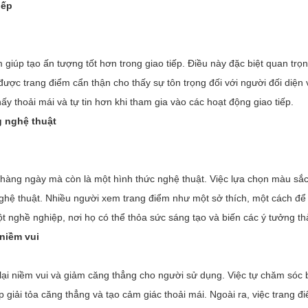
iếp
 giúp tạo ấn tượng tốt hơn trong giao tiếp. Điều này đặc biệt quan trọ
ợc trang điểm cẩn thận cho thấy sự tôn trọng đối với người đối diện 
y thoải mái và tự tin hơn khi tham gia vào các hoạt động giao tiếp.
g nghệ thuật
 hàng ngày mà còn là một hình thức nghệ thuật. Việc lựa chọn màu sắ
nghệ thuật. Nhiều người xem trang điểm như một sở thích, một cách để
t nghề nghiệp, nơi họ có thể thỏa sức sáng tạo và biến các ý tưởng th
 niềm vui
lại niềm vui và giảm căng thẳng cho người sử dụng. Việc tự chăm sóc b
p giải tỏa căng thẳng và tạo cảm giác thoải mái. Ngoài ra, việc trang 