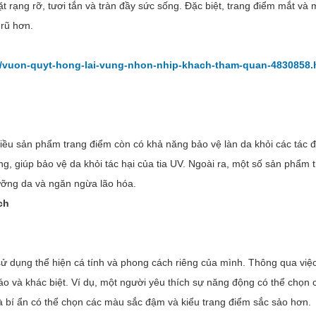
 rạng rỡ, tươi tắn và tràn đầy sức sống. Đặc biệt, trang điểm mắt và 
 rũ hơn.
et/vuon-quyt-hong-lai-vung-nhon-nhip-khach-tham-quan-4830858.
hiều sản phẩm trang điểm còn có khả năng bảo vệ làn da khỏi các tác
, giúp bảo vệ da khỏi tác hại của tia UV. Ngoài ra, một số sản phẩm
dưỡng da và ngăn ngừa lão hóa.
ch
ử dụng thể hiện cá tính và phong cách riêng của mình. Thông qua việ
o và khác biệt. Ví dụ, một người yêu thích sự năng động có thể chọn 
à bí ẩn có thể chọn các màu sắc đậm và kiểu trang điểm sắc sảo hơn.