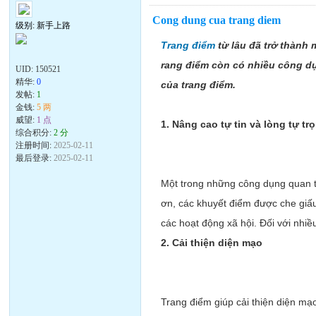
Cong dung cua trang diem
级别: 新手上路
Trang điểm
từ lâu đã trở thành
rang điểm còn có nhiều công dụ
UID:
150521
精华:
0
của trang điểm.
发帖:
1
金钱:
5 两
威望:
1 点
1. Nâng cao tự tin và lòng tự tr
综合积分:
2 分
注册时间:
2025-02-11
最后登录:
2025-02-11
Một trong những công dụng quan tr
ơn, các khuyết điểm được che giấu
các hoạt động xã hội. Đối với nhi
2. Cải thiện diện mạo
Trang điểm giúp cải thiện diện m