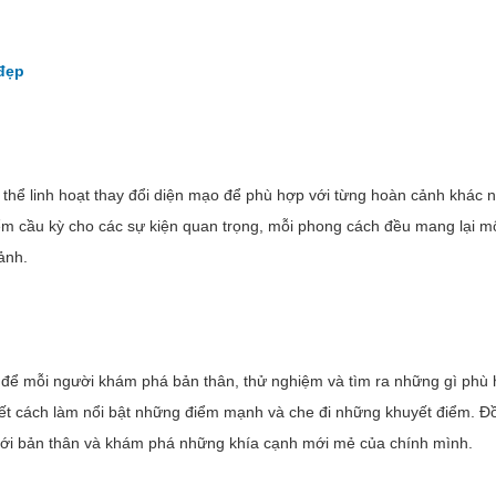
 đẹp
 thể linh hoạt thay đổi diện mạo để phù hợp với từng hoàn cảnh khác 
iểm cầu kỳ cho các sự kiện quan trọng, mỗi phong cách đều mang lại m
ảnh.
 để mỗi người khám phá bản thân, thử nghiệm và tìm ra những gì phù h
iết cách làm nổi bật những điểm mạnh và che đi những khuyết điểm. Đ
ới bản thân và khám phá những khía cạnh mới mẻ của chính mình.