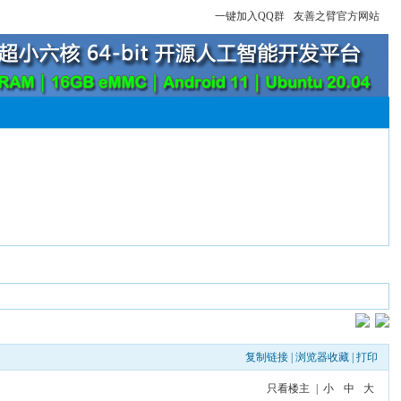
一键加入QQ群
友善之臂官方网站
复制链接
|
浏览器收藏
|
打印
只看楼主
|
小
中
大