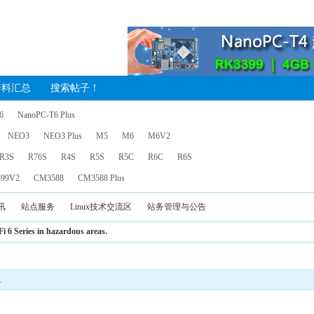
资料汇总
搜索帖子！
6
NanoPC-T6 Plus
NEO3
NEO3 Plus
M5
M6
M6V2
R3S
R76S
R4S
R5S
R5C
R6C
R6S
99V2
CM3588
CM3588 Plus
讯
站点服务
Linux技术交流区
站务管理与公告
 6 Series in hazardous areas.
.