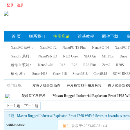
登录
注册
首 页
联系我们
淘宝店铺
维基教程
固件下载
NanoPC 系列：
NanoPC-T2
NanoPC-T3 Plus
NanoPC-T4
NanoPC-T
NanoPi 系列：
NanoPi-NEO
NEO Core
NEO Air
M1 Plus
Duo2
迷你 R 系列：
NanoPi-R1
R1S
R2S
R2S Plus
Zero2
R28S
核 心 板：
Smart4418
Core4418
Smart6818
Core6818
SOM-RK33
热门版块:
友善之臂最新动态
开发板实战手册及教程
嵌入式最新资
硬软DIY及开发
Maxon Rugged Industrial Explosion-Proof IP68 WiFi
上一主题
下一主题
主题 : Maxon Rugged Industrial Explosion-Proof IP68 WiFi 6 Series in hazardous areas
wifi6module
楼主
发表于: 2023-07-03 14:41