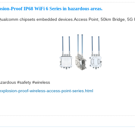
ion-Proof IP68 WiFi 6 Series in hazardous areas.
Qualcomm chipsets embedded devices.Access Point, 50km Bridge, 5G Rou
zardous #safety #wireless
plosion-proof-wireless-access-point-series.html