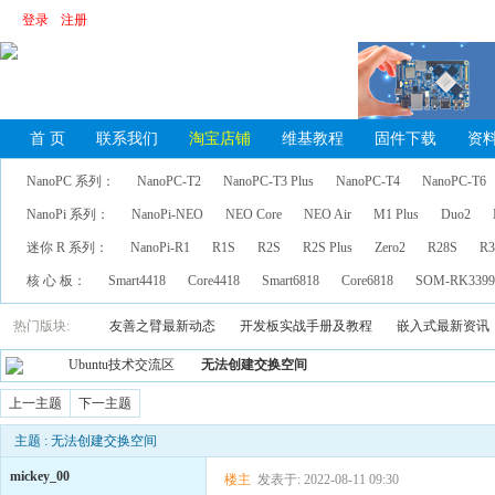
登录
注册
首 页
联系我们
淘宝店铺
维基教程
固件下载
资
NanoPC 系列：
NanoPC-T2
NanoPC-T3 Plus
NanoPC-T4
NanoPC-T6
NanoPi 系列：
NanoPi-NEO
NEO Core
NEO Air
M1 Plus
Duo2
迷你 R 系列：
NanoPi-R1
R1S
R2S
R2S Plus
Zero2
R28S
R3
核 心 板：
Smart4418
Core4418
Smart6818
Core6818
SOM-RK339
热门版块:
友善之臂最新动态
开发板实战手册及教程
嵌入式最新资讯
Ubuntu技术交流区
无法创建交换空间
上一主题
下一主题
主题 : 无法创建交换空间
mickey_00
楼主
发表于: 2022-08-11 09:30