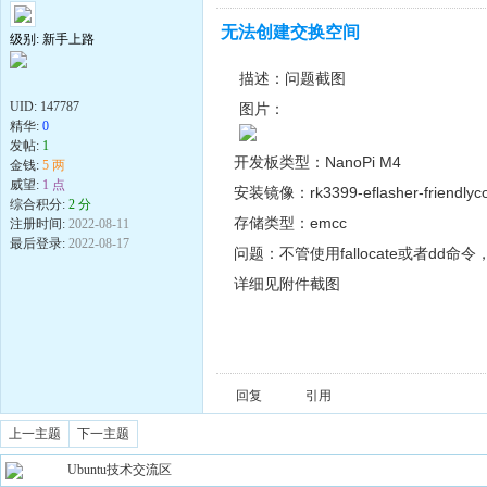
无法创建交换空间
级别: 新手上路
描述：问题截图
UID:
147787
图片：
精华:
0
发帖:
1
开发板类型：NanoPi M4
金钱:
5 两
威望:
1 点
安装镜像：rk3399-eflasher-friendlyco
综合积分:
2 分
存储类型：emcc
注册时间:
2022-08-11
最后登录:
2022-08-17
问题：不管使用fallocate或者dd命令
详细见附件截图
回复
引用
上一主题
下一主题
Ubuntu技术交流区