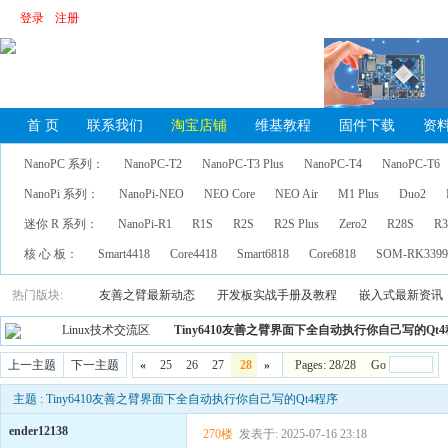
登录
注册
首 页
联系我们
淘宝店铺
维基教程
固件下载
资
NanoPC 系列：
NanoPC-T2
NanoPC-T3 Plus
NanoPC-T4
NanoPC-T6
NanoPi 系列：
NanoPi-NEO
NEO Core
NEO Air
M1 Plus
Duo2
迷你 R 系列：
NanoPi-R1
R1S
R2S
R2S Plus
Zero2
R28S
R3
核 心 板：
Smart4418
Core4418
Smart6818
Core6818
SOM-RK339
热门版块:
友善之臂最新动态
开发板实战手册及教程
嵌入式最新资讯
Linux技术交流区
Tiny6410友善之臂界面下全自动执行你自己写的Qt
上一主题
下一主题
«
25
26
27
28
»
Pages: 28/28 Go
主题 : Tiny6410友善之臂界面下全自动执行你自己写的Qt4程序
ender12138
270楼
发表于: 2025-07-16 23:18