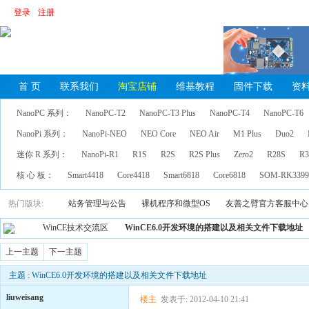
登录
注册
首 页
联系我们
淘宝店铺
维基教程
固件下载
资
NanoPC 系列：
NanoPC-T2
NanoPC-T3 Plus
NanoPC-T4
NanoPC-T6
NanoPi 系列：
NanoPi-NEO
NEO Core
NEO Air
M1 Plus
Duo2
迷你 R 系列：
NanoPi-R1
R1S
R2S
R2S Plus
Zero2
R28S
R3
核 心 板：
Smart4418
Core4418
Smart6818
Core6818
SOM-RK339
热门版块:
站务管理与公告
裸机程序和微型OS
友善之臂官方客服中心
WinCE技术交流区
WinCE6.0开发环境的搭建以及相关文件下载地址
上一主题
下一主题
主题 : WinCE6.0开发环境的搭建以及相关文件下载地址
liuweisang
楼主
发表于: 2012-04-10 21:41