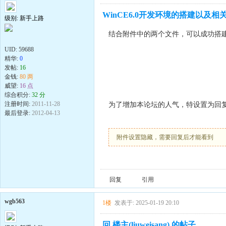
WinCE6.0开发环境的搭建以及
级别: 新手上路
结合附件中的两个文件，可以成功搭建W
UID:
59688
精华:
0
发帖:
16
金钱:
80 两
威望:
16 点
综合积分:
32 分
为了增加本论坛的人气，特设置为回
注册时间:
2011-11-28
最后登录:
2012-04-13
附件设置隐藏，需要回复后才能看到
回复
引用
wgb563
1楼
发表于: 2025-01-19 20:10
回 楼主(liuweisang) 的帖子