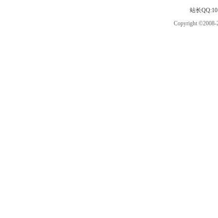
站长QQ:101
Copyright ©2008