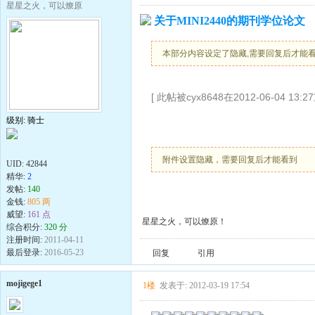
星星之火，可以燎原
关于MINI2440的期刊学位论文
本部分内容设定了隐藏,需要回复后才能
[ 此帖被cyx8648在2012-06-04 13:
级别: 骑士
附件设置隐藏，需要回复后才能看到
UID:
42844
精华:
2
发帖:
140
金钱:
805 两
威望:
161 点
星星之火，可以燎原！
综合积分:
320 分
注册时间:
2011-04-11
最后登录:
2016-05-23
回复
引用
mojigege1
1楼
发表于: 2012-03-19 17:54