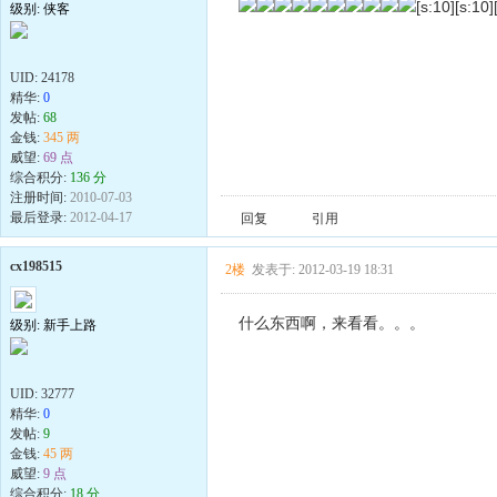
[s:10][s:10][
级别: 侠客
UID:
24178
精华:
0
发帖:
68
金钱:
345 两
威望:
69 点
综合积分:
136 分
注册时间:
2010-07-03
最后登录:
2012-04-17
回复
引用
cx198515
2楼
发表于: 2012-03-19 18:31
什么东西啊，来看看。。。
级别: 新手上路
UID:
32777
精华:
0
发帖:
9
金钱:
45 两
威望:
9 点
综合积分:
18 分