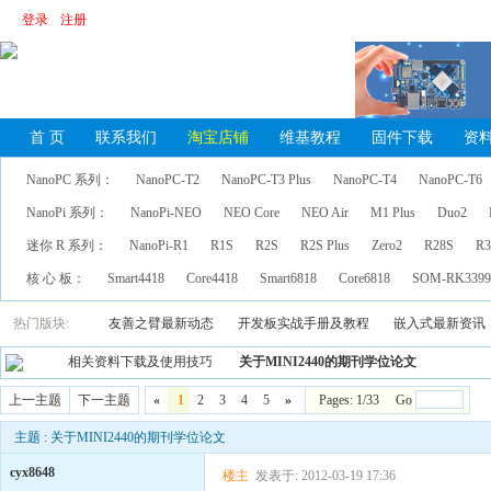
登录
注册
首 页
联系我们
淘宝店铺
维基教程
固件下载
资
NanoPC 系列：
NanoPC-T2
NanoPC-T3 Plus
NanoPC-T4
NanoPC-T6
NanoPi 系列：
NanoPi-NEO
NEO Core
NEO Air
M1 Plus
Duo2
迷你 R 系列：
NanoPi-R1
R1S
R2S
R2S Plus
Zero2
R28S
R3
核 心 板：
Smart4418
Core4418
Smart6818
Core6818
SOM-RK339
热门版块:
友善之臂最新动态
开发板实战手册及教程
嵌入式最新资讯
相关资料下载及使用技巧
关于MINI2440的期刊学位论文
上一主题
下一主题
«
1
2
3
4
5
»
Pages: 1/33 Go
主题 : 关于MINI2440的期刊学位论文
cyx8648
楼主
发表于: 2012-03-19 17:36