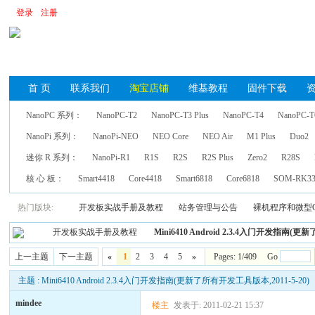
登录
注册
首 页
联系我们
淘宝店铺
维基教程
固件下载
NanoPC 系列：
NanoPC-T2
NanoPC-T3 Plus
NanoPC-T4
NanoPC-T
NanoPi 系列：
NanoPi-NEO
NEO Core
NEO Air
M1 Plus
Duo2
迷你 R 系列：
NanoPi-R1
R1S
R2S
R2S Plus
Zero2
R28S
核 心 板：
Smart4418
Core4418
Smart6818
Core6818
SOM-RK33
热门版块:
开发板实战手册及教程
站务管理与公告
裸机程序和微型
开发板实战手册及教程
Mini6410 Android 2.3.4入门开发指南(更
上一主题
下一主题
«
1
2
3
4
5
»
Pages: 1/409 Go
主题 : Mini6410 Android 2.3.4入门开发指南(更新了所有开发工具版本,2011-5-20)
mindee
楼主
发表于: 2011-02-21 15:37