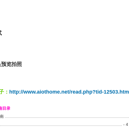
试
摄像头预览拍照
子：
http://www.aiothome.net/read.php?tid-12503.htm
指南目录
..........................................................................................
........................................................................................................ - 4