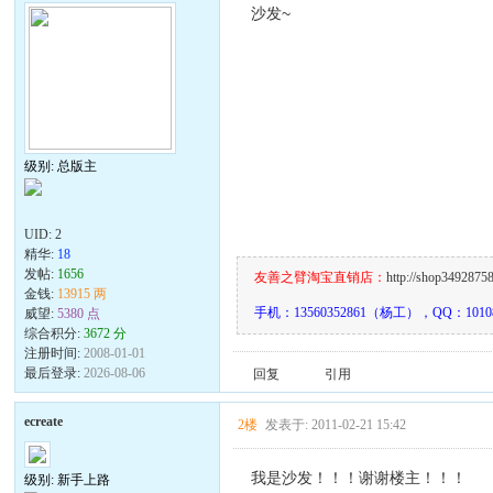
沙发~
级别: 总版主
UID:
2
精华:
18
发帖:
1656
友善之臂淘宝直销店：
http://shop3492875
金钱:
13915 两
手机：13560352861（杨工），QQ：10108
威望:
5380 点
综合积分:
3672 分
注册时间:
2008-01-01
最后登录:
2026-08-06
回复
引用
ecreate
2楼
发表于: 2011-02-21 15:42
我是沙发！！！谢谢楼主！！！
级别: 新手上路