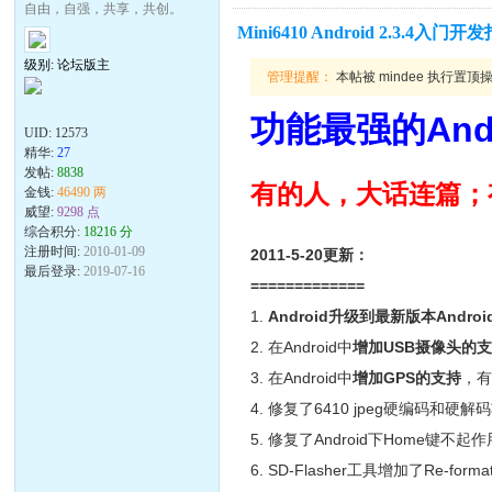
自由，自强，共享，共创。
Mini6410 Android 2.3.4入
级别: 论坛版主
管理提醒：
本帖被 mindee 执行置顶操作(
功能最强的Andr
UID:
12573
精华:
27
发帖:
8838
有的人，大话连篇；
金钱:
46490 两
威望:
9298 点
综合积分:
18216 分
注册时间:
2010-01-09
2011-5-20更新：
最后登录:
2019-07-16
=============
1.
Android升级到最新版本Android2
2. 在Android中
增加USB摄像头的
3. 在Android中
增加GPS的支持
，有
4. 修复了6410 jpeg硬编码
5. 修复了Android下Home键不
6. SD-Flasher工具增加了Re-