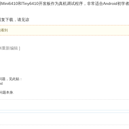
ni6410和Tiny6410开发板作为真机调试程序，非常适合Android初
回复下载，请见谅
能看到
:54重新编辑 ]
问题，见此贴：
ml
问题本身.