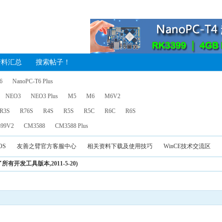
资料汇总
搜索帖子！
6
NanoPC-T6 Plus
NEO3
NEO3 Plus
M5
M6
M6V2
R3S
R76S
R4S
R5S
R5C
R6C
R6S
99V2
CM3588
CM3588 Plus
OS
友善之臂官方客服中心
相关资料下载及使用技巧
WinCE技术交流区
新了所有开发工具版本,2011-5-20)