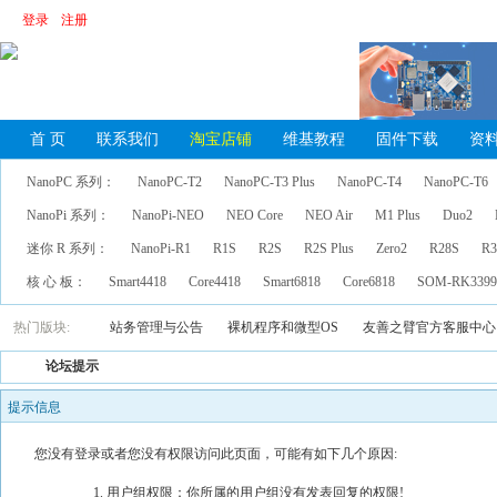
登录
注册
首 页
联系我们
淘宝店铺
维基教程
固件下载
资
NanoPC 系列：
NanoPC-T2
NanoPC-T3 Plus
NanoPC-T4
NanoPC-T6
NanoPi 系列：
NanoPi-NEO
NEO Core
NEO Air
M1 Plus
Duo2
迷你 R 系列：
NanoPi-R1
R1S
R2S
R2S Plus
Zero2
R28S
R3
核 心 板：
Smart4418
Core4418
Smart6818
Core6818
SOM-RK339
热门版块:
站务管理与公告
裸机程序和微型OS
友善之臂官方客服中心
论坛提示
提示信息
您没有登录或者您没有权限访问此页面，可能有如下几个原因:
用户组权限：你所属的用户组没有发表回复的权限!