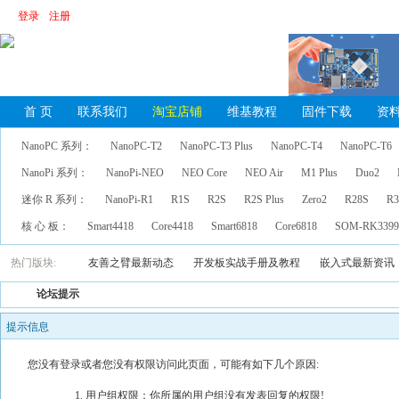
登录
注册
首 页
联系我们
淘宝店铺
维基教程
固件下载
资
NanoPC 系列：
NanoPC-T2
NanoPC-T3 Plus
NanoPC-T4
NanoPC-T6
NanoPi 系列：
NanoPi-NEO
NEO Core
NEO Air
M1 Plus
Duo2
迷你 R 系列：
NanoPi-R1
R1S
R2S
R2S Plus
Zero2
R28S
R3
核 心 板：
Smart4418
Core4418
Smart6818
Core6818
SOM-RK339
热门版块:
友善之臂最新动态
开发板实战手册及教程
嵌入式最新资讯
论坛提示
提示信息
您没有登录或者您没有权限访问此页面，可能有如下几个原因:
用户组权限：你所属的用户组没有发表回复的权限!