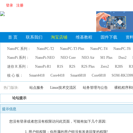
登录
注册
首 页
联系我们
淘宝店铺
维基教程
固件下载
资
NanoPC 系列：
NanoPC-T2
NanoPC-T3 Plus
NanoPC-T4
NanoPC-T6
NanoPi 系列：
NanoPi-NEO
NEO Core
NEO Air
M1 Plus
Duo2
迷你 R 系列：
NanoPi-R1
R1S
R2S
R2S Plus
Zero2
R28S
R3
核 心 板：
Smart4418
Core4418
Smart6818
Core6818
SOM-RK339
热门版块:
站点服务
Linux技术交流区
站务管理与公告
裸机程序和
论坛提示
提示信息
您没有登录或者您没有权限访问此页面，可能有如下几个原因:
用户组权限：你所属的用户组没有发表回复的权限!