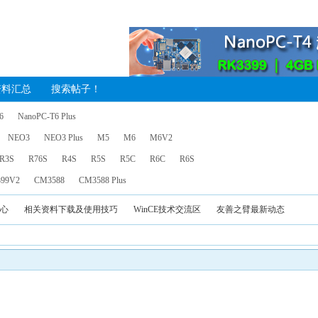
资料汇总
搜索帖子！
6
NanoPC-T6 Plus
NEO3
NEO3 Plus
M5
M6
M6V2
R3S
R76S
R4S
R5S
R5C
R6C
R6S
99V2
CM3588
CM3588 Plus
中心
相关资料下载及使用技巧
WinCE技术交流区
友善之臂最新动态