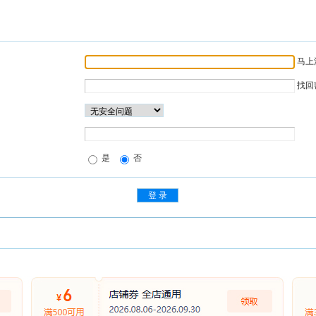
马上
找回
是
否