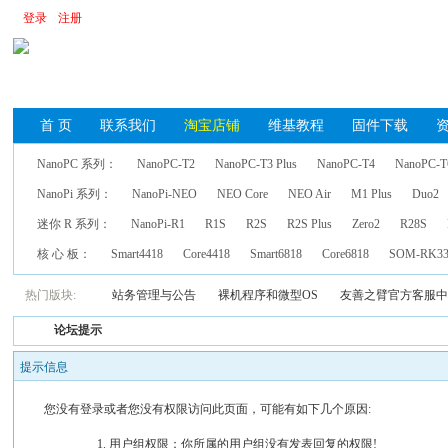
登录
注册
首 页
联系我们
淘宝店铺
维基教程
固件下载
NanoPC 系列：
NanoPC-T2
NanoPC-T3 Plus
NanoPC-T4
NanoPC-T
NanoPi 系列：
NanoPi-NEO
NEO Core
NEO Air
M1 Plus
Duo2
迷你 R 系列：
NanoPi-R1
R1S
R2S
R2S Plus
Zero2
R28S
核 心 板：
Smart4418
Core4418
Smart6818
Core6818
SOM-RK33
热门版块:
站务管理与公告
裸机程序和微型OS
友善之臂官方客服
论坛提示
提示信息
您没有登录或者您没有权限访问此页面，可能有如下几个原因:
用户组权限：你所属的用户组没有发表回复的权限!