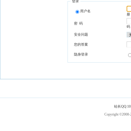
登录
用户名
册
密 码
码
安全问题
您的答案
隐身登录
站长QQ:101
Copyright ©2008