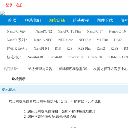
登录
注册
首 页
联系我们
淘宝店铺
维基教程
固件下载
资
NanoPC 系列：
NanoPC-T2
NanoPC-T3 Plus
NanoPC-T4
NanoPC-T6
NanoPi 系列：
NanoPi-NEO
NEO Core
NEO Air
M1 Plus
Duo2
迷你 R 系列：
NanoPi-R1
R1S
R2S
R2S Plus
Zero2
R28S
R3
核 心 板：
Smart4418
Core4418
Smart6818
Core6818
SOM-RK339
热门版块:
站务管理与公告
裸机程序和微型OS
友善之臂官方客服中心
论坛提示
提示信息
您没有登录或者您没有权限访问此页面，可能有如下几个原因:
您还没有登录或注册，暂时不能使用此功能!!
您还不是论坛会员,请先登录论坛