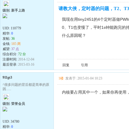
请教大侠，定时器的问题，T2、T
级别: 新手上路
我现在用tiny2451的4个定时器做
0、T1也变慢了，平时1s钟能跑完
UID:
110779
精华:
0
什么原因呢？
发帖:
36
金钱:
185 两
威望:
37 点
综合积分:
72 分
注册时间:
2014-12-04
最后登录:
2015-03-16
回复
引用
911gt3
1楼
发表于: 2015-01-04 10:23
^很多问题的背后都是简单的原
因......
内核要占用其中一个，如果你再使用
级别: 荣誉会员
UID:
34780
精华:
0