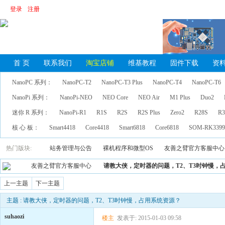
登录
注册
首 页
联系我们
淘宝店铺
维基教程
固件下载
资
NanoPC 系列：
NanoPC-T2
NanoPC-T3 Plus
NanoPC-T4
NanoPC-T6
NanoPi 系列：
NanoPi-NEO
NEO Core
NEO Air
M1 Plus
Duo2
迷你 R 系列：
NanoPi-R1
R1S
R2S
R2S Plus
Zero2
R28S
R3
核 心 板：
Smart4418
Core4418
Smart6818
Core6818
SOM-RK339
热门版块:
站务管理与公告
裸机程序和微型OS
友善之臂官方客服中心
友善之臂官方客服中心
请教大侠，定时器的问题，T2、T3时钟慢，
上一主题
下一主题
主题 : 请教大侠，定时器的问题，T2、T3时钟慢，占用系统资源？
suhaozi
楼主
发表于: 2015-01-03 09:58