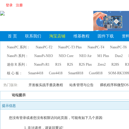
登录
注册
首 页
联系我们
淘宝店铺
维基教程
固件下载
资
NanoPC 系列：
NanoPC-T2
NanoPC-T3 Plus
NanoPC-T4
NanoPC-T6
NanoPi 系列：
NanoPi-NEO
NEO Core
NEO Air
M1 Plus
Duo2
迷你 R 系列：
NanoPi-R1
R1S
R2S
R2S Plus
Zero2
R28S
R3
核 心 板：
Smart4418
Core4418
Smart6818
Core6818
SOM-RK339
热门版块:
开发板实战手册及教程
站务管理与公告
裸机程序和微型OS
论坛提示
提示信息
您没有登录或者您没有权限访问此页面，可能有如下几个原因:
非法请求，请返回重试!