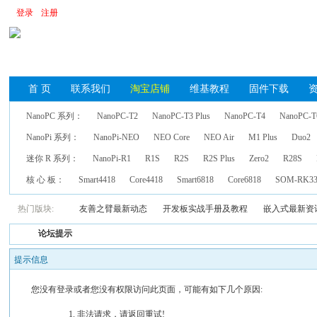
登录
注册
首 页
联系我们
淘宝店铺
维基教程
固件下载
NanoPC 系列：
NanoPC-T2
NanoPC-T3 Plus
NanoPC-T4
NanoPC-T
NanoPi 系列：
NanoPi-NEO
NEO Core
NEO Air
M1 Plus
Duo2
迷你 R 系列：
NanoPi-R1
R1S
R2S
R2S Plus
Zero2
R28S
核 心 板：
Smart4418
Core4418
Smart6818
Core6818
SOM-RK33
热门版块:
友善之臂最新动态
开发板实战手册及教程
嵌入式最新资
论坛提示
提示信息
您没有登录或者您没有权限访问此页面，可能有如下几个原因:
非法请求，请返回重试!